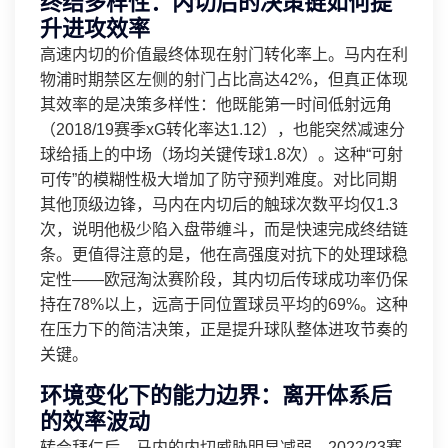
终结多样性：内切后的决策链如何提
升进攻效率
高速内切的价值最终体现在射门转化率上。马内在利
物浦时期禁区左侧的射门占比高达42%，但真正体现
其效率的是决策多样性：他既能第一时间低射远角
（2018/19赛季xG转化率达1.12），也能突然减速分
球给插上的中场（场均关键传球1.8次）。这种“可射
可传”的模糊性极大增加了防守预判难度。对比同期
其他顶级边锋，马内在内切后的触球次数平均仅1.3
次，说明他极少陷入盘带缠斗，而是快速完成终结链
条。更值得注意的是，他在高强度对抗下的处理球稳
定性——欧冠淘汰赛阶段，其内切后传球成功率仍保
持在78%以上，远高于同位置球员平均的69%。这种
在压力下的简洁决策，正是提升球队整体进攻节奏的
关键。
环境变化下的能力边界：离开体系后
的效率波动
转会拜仁后，马内的内切威胁明显减弱。2022/23赛