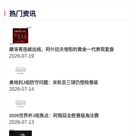
热门资讯
摩洛哥连续出线，阿什拉夫领衔的黄金一代表现复盘
2026-07-19
奥地利J组防守问题：末轮丢三球仍惊险晋级
2026-07-14
2026世界杯J组焦点：阿根廷全胜晋级淘汰赛
2026-07-13