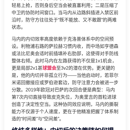
轻易上抢，否则身后空当会被直塞利用；二是压缩了
中卫的协防时间窗口。当马内从边路斜插进入禁区前
沿时，防守方往往处于“既不能放、又不敢跟”的两难
状态。
马内的内切效率高度依赖于克洛普体系中的空间预
设。利物浦右路的萨拉赫习惯内收，而中场如亨德森
或法比尼奥会适时前插填补右肋部，这使得对手防线
整体右倾。此时马内在左路获得的不仅是1v1机会，
更是局部2v1甚
球盟会
至3v2的潜在优势。更关键的
是，他的内切并非孤立行为——当他启动时，若菲尔
米诺回撤接应或罗伯逊套边，防守注意力会被进一步
分散。2019年欧冠对巴萨的次回合便是典型：马内
第7次内切直接导致皮克失位，为奥里吉的首粒进球
创造了决定性空当。这种协同效应说明，马内的撕裂
能力不仅源于个人速度，更在于他精准把握了体系制
造的“时间差”与“空间差”。