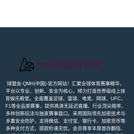
球盟会·QMH(中国)-官方网站！汇聚全球体育赛事精华，
平台以专业、创新、安全为核心，倾力打造世界级线上体
育娱乐殿堂。全面覆盖足球、篮球、电竞、网球、UFC、
F1等全品类赛事，提供高清无延迟直播、行业顶尖赔率、
多样创新玩法与独家赛事盘口。采用国际领先加密技术与
多重安全防护，支持微信、支付宝、银行卡、加密货币等
多种支付方式，提款秒速无忧。会员尊享丰厚首存翻倍、