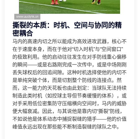
撕裂的本质：时机、空间与协同的精
密耦合
马内的高速内切之所以能成为高效进攻武器，核心不
在于速度本身，而在于他对“切入时机”与“空间窗口”
的极致利用。他的启动往往发生在对手防线重心偏移
的瞬间——或是右路刚完成一次传中，或是中场刚刚
丢失球权后的回追间隙。这种时机选择使他的内切不
是单纯突破个体，而是切割整个防线的连接点。然
而，这一能力的天花板也由此划定：当球队无法持续
制造此类时机（如控球主导但节奏缓慢的体系），或
对手采用低位密集防守压缩横向空间时，马内的威胁
便大幅衰减。因此，与其说他是靠内切“撕裂”防线，
不如说他是体系动态中捕捉裂缝的猎手——他的价值
峰值永远出现在那些能不断制造裂缝的球队之中。