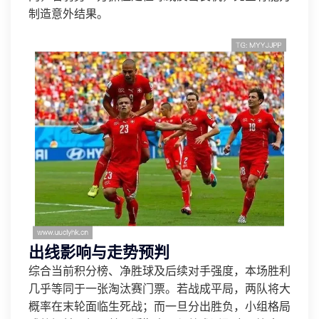
制造意外结果。
出线影响与走势预判
综合当前积分榜、净胜球及后续对手强度，本场胜利
几乎等同于一张淘汰赛门票。若战成平局，两队将大
概率在末轮面临生死战；而一旦分出胜负，小组格局