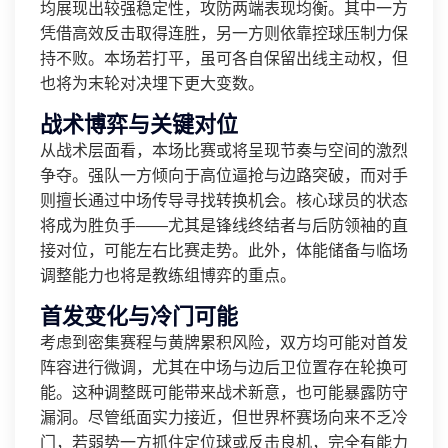
均展现出较强稳定性，攻防两端表现均衡。其中一方
凭借高效反击取得连胜，另一方则依靠控球压制力保
持不败。本场若打平，虽可各自保留出线主动权，但
也将为末轮对决埋下更大变数。
战术博弈与关键对位
从战术层面看，本场比赛或将呈现节奏与空间的激烈
争夺。强队一方倾向于高位逼抢与边路突破，而对手
则擅长通过中场传导寻找转换机会。核心球员的状态
将成为胜负手——尤其是锋线终结者与后防领袖的直
接对位，可能左右比赛走势。此外，体能储备与临场
调整能力也将是教练组博弈的重点。
首发变化与冷门可能
考虑到密集赛程与黄牌累积风险，双方均可能对首发
阵容进行微调，尤其在中场与边后卫位置存在轮换可
能。这种调整既可能带来战术新意，也可能暴露防守
漏洞。尽管纸面实力接近，但世界杯赛场向来不乏冷
门，若弱势一方抓住定位球或反击良机，完全有能力