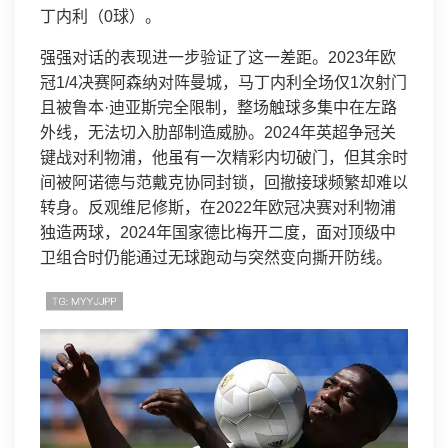
丁内利（0球）。
强强对话的表现进一步验证了这一差距。2023年欧
冠1/4决赛阿森纳对阵曼城，马丁内利全场仅1次射门
且被鲁本·迪亚斯完全限制，整场触球多集中在左路
外线，无法切入肋部制造威胁。2024年英超争冠关
键战对利物浦，他虽有一次精彩内切破门，但其余时
间被阿诺德与范戴克协同封锁，回撤接球频繁却难以
转身。反观维尼修斯，在2022年欧冠决赛对利物浦
独造两球，2024年国家德比梅开二度，面对顶级中
卫组合时仍能通过无球跑动与突然变向撕开防线。