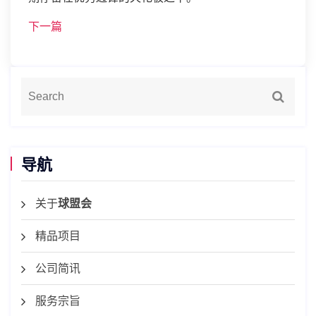
下一篇
导航
关于
球盟会
精品项目
公司简讯
服务宗旨