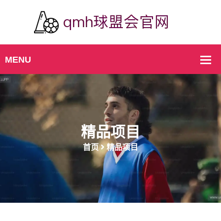
精品项目
首页
精品项目