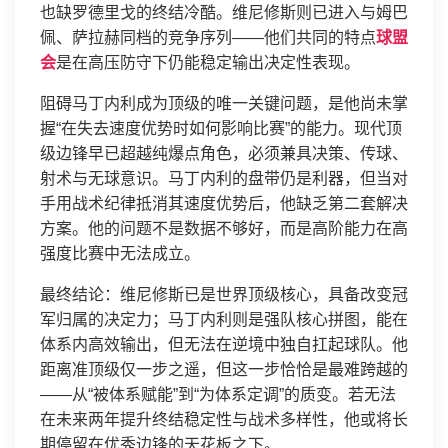
也缺罗德里戈的终结冷酷。维尼修斯则已进入与姆巴
佩、萨拉赫同档的竞争序列——他们共同的特点
球盟
会
是在高压防守下仍能稳定输出决定性表现。
阻碍马丁内利成为顶级的唯一关键问题，是他尚未掌
握“在失去速度优势时如何影响比赛”的能力。现代顶
级边锋早已超越纯爆点角色，必须兼具决策、传球、
射术与无球意识。马丁内利的盘带仍是利器，但当对
手用战术纪律抵消其速度优势后，他缺乏第二套解决
方案。他的问题不是数据不够好，而是高阶能力在高
强度比赛中无法成立。
最终结论：维尼修斯已是世界顶级核心，具备改变冠
军归属的决定力；马丁内利则是强队核心拼图，能在
体系内高效输出，但无法在逆境中独自扛起球队。他
距离准顶级仅一步之遥，但这一步恰恰是最难跨越的
——从“被体系赋能”到“为体系定调”的质变。若无法
在未来两年提升终结稳定性与战术多样性，他或将长
期停留在优秀边锋的天花板之下。