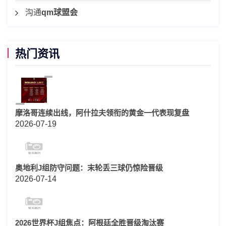
沟通
qm球盟会
热门资讯
摩洛哥连续出线，阿什拉夫领衔的黄金一代表现复盘
2026-07-19
奥地利J组防守问题：末轮丢三球仍惊险晋级
2026-07-14
2026世界杯J组焦点：阿根廷全胜晋级淘汰赛