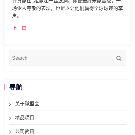
许真能在L组掀起一丝波澜。即便最终未能晋级，一
场令人尊敬的表现，也足以让他们赢得全球球迷的掌
声。
上一篇
导航
关于
球盟会
精品项目
公司简讯