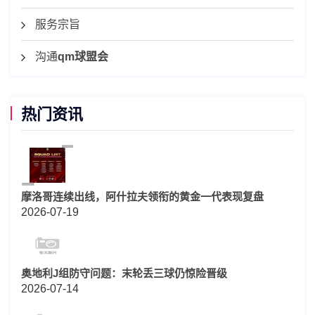
服务宗旨
沟通
qm球盟会
热门资讯
摩洛哥连续出线，阿什拉夫领衔的黄金一代表现复盘
2026-07-19
奥地利J组防守问题：末轮丢三球仍惊险晋级
2026-07-14