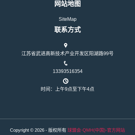
网站地图
SiteMap
联系方式
江苏省武进高新技术产业开发区阳湖路99号
13393516354
时间：上午9点至下午4点
Copyright © 2026 - 版权所有
球盟会·QMH(中国)-官方网站