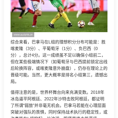
综合来看，巴拿马在L组的理想积分分布可能是：胜
喀麦隆（3分）、平葡萄牙（1分）、负巴西（0
分），总计4分。这一成绩虽不足以确保小组前二，
但在某些极端情况下（如葡萄牙与巴西提前锁定出线
后轮换阵容，或喀麦隆意外崩盘），仍存在理论上的
晋级可能。当然，更大概率是排名小组第三，遗憾出
局。
值得注意的是，世界杯舞台向来充满变数。2018年
冰岛逼平阿根廷、2022年沙特击败阿根廷，都证明
了所谓“弱旅”并非毫无机会。巴拿马若能在心理层面
突破对强队的畏惧，同时保持战术执行的稳定性，或