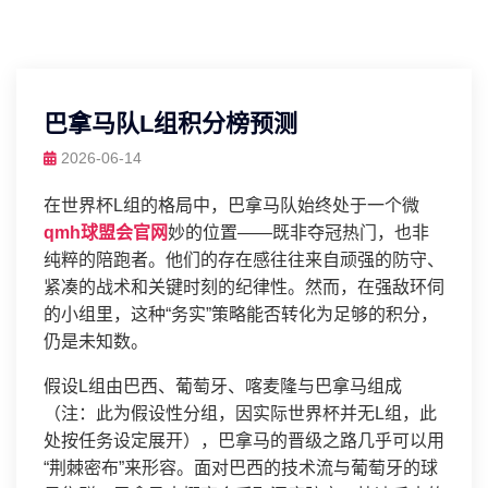
巴拿马队L组积分榜预测
2026-06-14
在世界杯L组的格局中，巴拿马队始终处于一个微
qmh球盟会官网
妙的位置——既非夺冠热门，也非
纯粹的陪跑者。他们的存在感往往来自顽强的防守、
紧凑的战术和关键时刻的纪律性。然而，在强敌环伺
的小组里，这种“务实”策略能否转化为足够的积分，
仍是未知数。
假设L组由巴西、葡萄牙、喀麦隆与巴拿马组成
（注：此为假设性分组，因实际世界杯并无L组，此
处按任务设定展开），巴拿马的晋级之路几乎可以用
“荆棘密布”来形容。面对巴西的技术流与葡萄牙的球