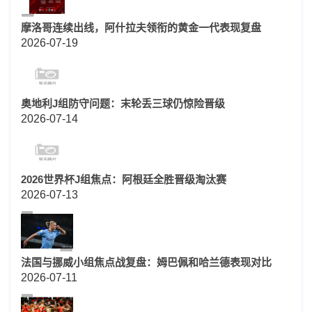
摩洛哥连续出线，阿什拉夫领衔的黄金一代表现复盘
2026-07-19
奥地利J组防守问题：末轮丢三球仍惊险晋级
2026-07-14
2026世界杯J组焦点：阿根廷全胜晋级淘汰赛
2026-07-13
法国与挪威小组焦点战复盘：姆巴佩和哈兰德表现对比
2026-07-11