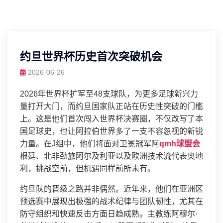
约旦世界杯历史首次突破机会
2026-06-26
2026年世界杯扩军至48支球队，为更多足球新兴力
量打开大门，而约旦国家队正站在历史性突破的门槛
上。这是他们首次闯入世界杯决赛圈，不仅改写了本
国足球史，也让阿拉伯世界多了一支不容忽视的新锐
力量。在J组中，他们将面对卫冕冠军阿
qmh球盟会
根廷、北非劲旅阿尔及利亚以及欧洲技术流代表奥地
利，挑战空前，但机遇同样前所未有。
约旦队的晋级之路并非偶然。近年来，他们在亚洲区
预选赛中展现出极强的战术纪律与团队韧性，尤其在
防守组织和快速反击方面日趋成熟。主教练阿穆尔·