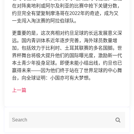
在对阵奥地利或阿尔及利亚的比赛中抢下关键分数，
约旦完全有望复制摩洛哥在2022年的奇迹，成为又
一支闯入淘汰赛的阿拉伯球队。
更重要的是，这次亮相对约旦足球的长远发展意义深
远。国内青训体系近年逐步完善，海外球员数量增
加，包括效力于比利时、土耳其联赛的多名国脚。世
界杯舞台将极大提升他们的国际曝光度，激励新一代
本土青少年投身足球。即便未能小组出线，约旦也已
赢得未来——因为他们终于站在了世界足球的中心舞
台，向全球证明：小国亦可有大梦想。
上一篇