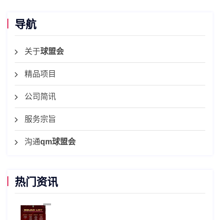
导航
关于
球盟会
精品项目
公司简讯
服务宗旨
沟通
qm球盟会
热门资讯