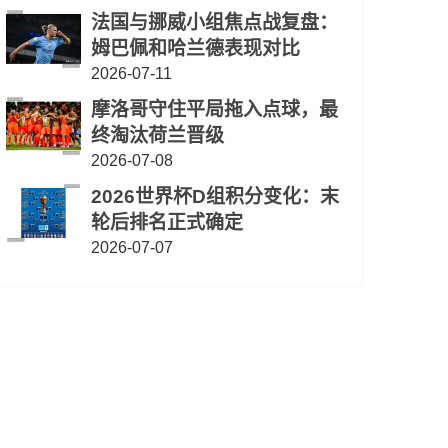
法国与挪威小组焦点战复盘：
姆巴佩和哈兰德表现对比
2026-07-11
摩洛哥守住平局拖入点球，最
终淘汰荷兰晋级
2026-07-08
2026世界杯D组积分变化：末
轮后排名正式确定
2026-07-07