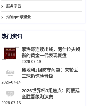
服务宗旨
沟通
qm球盟会
热门资讯
摩洛哥连续出线，阿什拉夫领
衔的黄金一代表现复盘
2026-07-19
奥地利J组防守问题：末轮丢
三球仍惊险晋级
2026-07-14
2026世界杯J组焦点：阿根廷
全胜晋级淘汰赛
2026-07-13