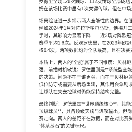
罗德里全场128次触球、112次传球全部成
姆在该场比赛中虽有1次关键传球，但在中场
场景验证进一步揭示两人全能性的边界。在
例如2024年1月对阵拉斯帕尔马斯，他梅
手时，其影响力显著下降——近3场对阵欧冠
赛季平均1.6次。反观罗德里，在2023年欧
权6.4次，两项数据均为全队最高，且在决赛
本质上，两人的“全能”属于不同维度：贝林厄
强、前插时机敏锐；罗德里则是**系统型全
的决策。问题不在于谁更强，而在于贝林厄
低位防守或需要从后场重建，其作用会急剧
让球队在失去控球时仍能保持结构完整。
最终判断：罗德里是**世界顶级核心**，其
顶级球员**，具备顶级天赋与进攻输出，但
赛走向。两人的差距不在数据，而在对比赛失
“体系基石”的关键标尺。