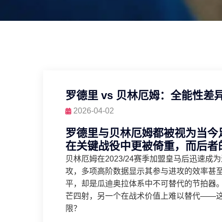
罗德里 vs 贝林厄姆：全能性差
2026-04-02
罗德里与贝林厄姆都被视为当今
在关键战役中更被倚重，而后者
贝林厄姆在2023/24赛季加盟皇马后迅速成
攻，多项高阶数据显示其参与进攻的效率甚
平，却是瓜迪奥拉体系中不可替代的节拍器。
芒四射，另一个在战术价值上难以替代——这
限？