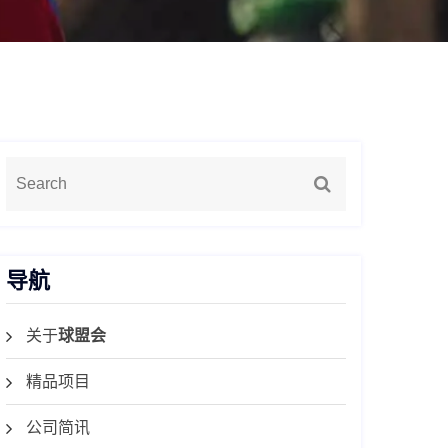
导航
关于
球盟会
精品项目
公司简讯