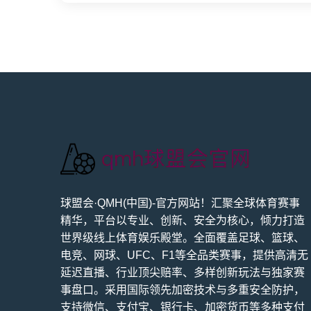
球盟会·QMH(中国)-官方网站！汇聚全球体育赛事
精华，平台以专业、创新、安全为核心，倾力打造
世界级线上体育娱乐殿堂。全面覆盖足球、篮球、
电竞、网球、UFC、F1等全品类赛事，提供高清无
延迟直播、行业顶尖赔率、多样创新玩法与独家赛
事盘口。采用国际领先加密技术与多重安全防护，
支持微信、支付宝、银行卡、加密货币等多种支付