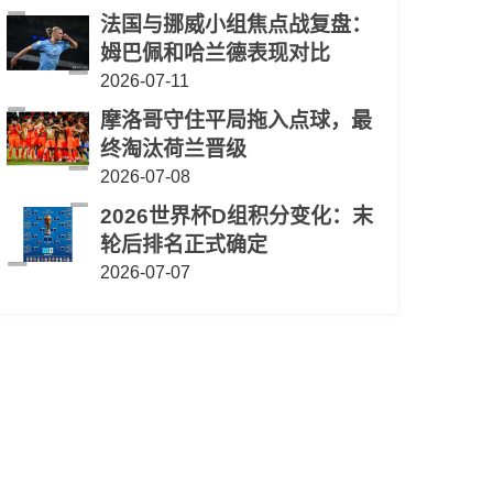
法国与挪威小组焦点战复盘：
姆巴佩和哈兰德表现对比
2026-07-11
摩洛哥守住平局拖入点球，最
终淘汰荷兰晋级
2026-07-08
2026世界杯D组积分变化：末
轮后排名正式确定
2026-07-07