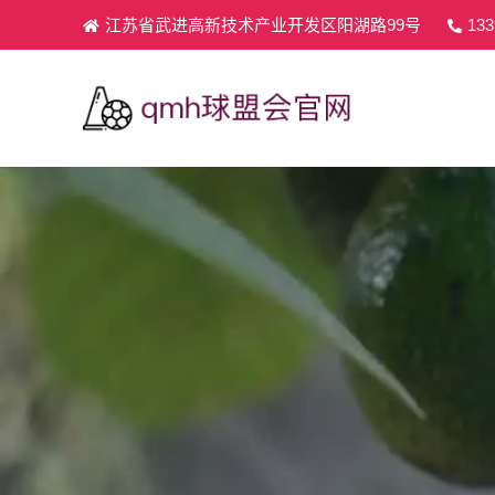
江苏省武进高新技术产业开发区阳湖路99号
133