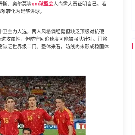
姆斯、奥尔莫等
qm球盟会
人尚需大赛证明自己。若
恐难转化为足够进球。
中卫主力人选，两人风格偏稳健但缺乏顶级对抗硬
备进攻属性，但防守回追速度可能被强队针对。门将
席缺乏世界级二门。整体来看，防线尚未形成稳固体