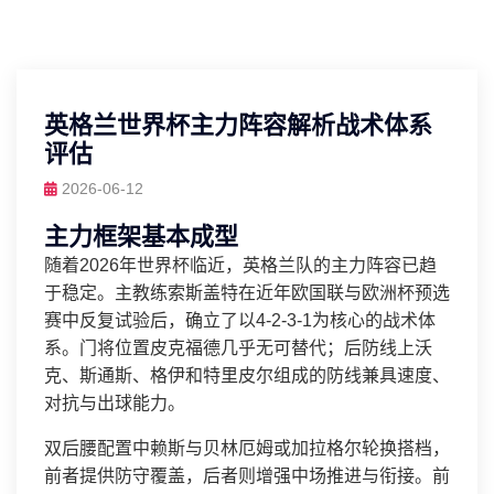
英格兰世界杯主力阵容解析战术体系
评估
2026-06-12
主力框架基本成型
随着2026年世界杯临近，英格兰队的主力阵容已趋
于稳定。主教练索斯盖特在近年欧国联与欧洲杯预选
赛中反复试验后，确立了以4-2-3-1为核心的战术体
系。门将位置皮克福德几乎无可替代；后防线上沃
克、斯通斯、格伊和特里皮尔组成的防线兼具速度、
对抗与出球能力。
双后腰配置中赖斯与贝林厄姆或加拉格尔轮换搭档，
前者提供防守覆盖，后者则增强中场推进与衔接。前