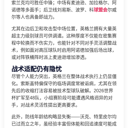
索兰克均可胜任中锋；中场有麦迪逊、加拉格尔、阿
诺德等多面手；后卫线刘易斯、波罗、科
球盟会
尔威
尔等人也具备即战力。
尤其在边后卫和攻击型中场位置，英格兰拥有大量英
超主力级别球员可供调遣。这种厚度不仅能在密集赛
程中轮换而不伤实力，也能针对不同对手灵活调整战
术，例如面对高压球队时启用阿诺德加强后场出球，
或对阵铁桶阵时派上麦迪逊增加渗透。
战术适配仍有隐忧
尽管个人能力突出，英格兰在整体战术执行上仍显僵
化。索斯盖特偏保守的临场调度常被诟病，尤其在领
先后的收缩打法容易被技术型球队破解。2026世界
杯扩军至48队，小组赛阶段可能遭遇风格迥异的对
手，对战术灵活性提出更高要求。
此外，防线年龄结构略显失衡——沃克、特里皮尔均
已过而立之年，虽经验丰富但体能和回追速度可能成