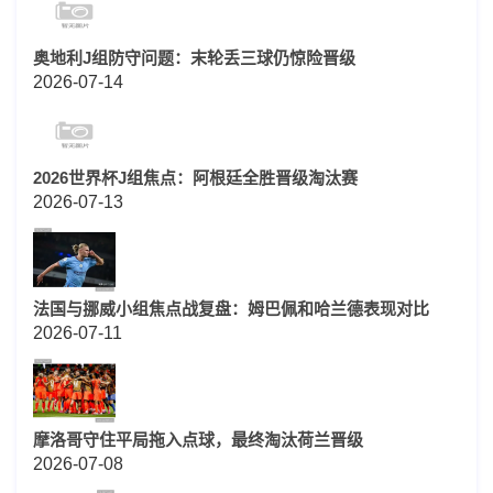
奥地利J组防守问题：末轮丢三球仍惊险晋级
2026-07-14
2026世界杯J组焦点：阿根廷全胜晋级淘汰赛
2026-07-13
法国与挪威小组焦点战复盘：姆巴佩和哈兰德表现对比
2026-07-11
摩洛哥守住平局拖入点球，最终淘汰荷兰晋级
2026-07-08