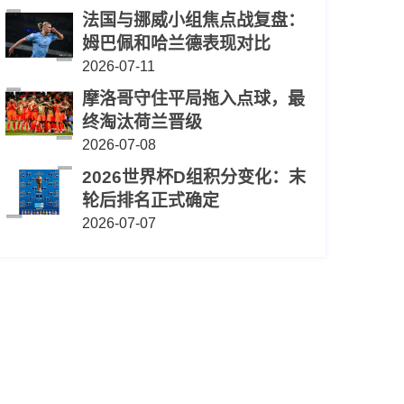
法国与挪威小组焦点战复盘：
姆巴佩和哈兰德表现对比
2026-07-11
摩洛哥守住平局拖入点球，最
终淘汰荷兰晋级
2026-07-08
2026世界杯D组积分变化：末
轮后排名正式确定
2026-07-07