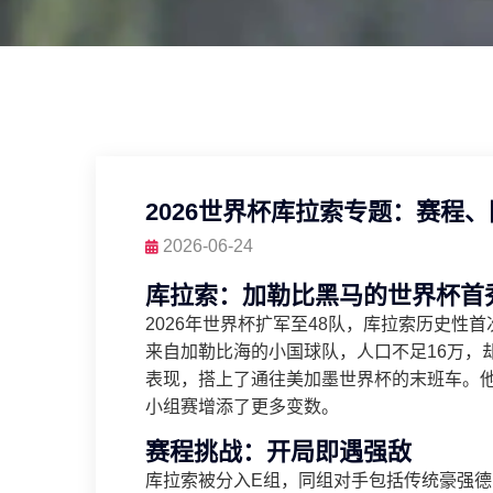
2026世界杯库拉索专题：赛程
2026-06-24
库拉索：加勒比黑马的世界杯首
2026年世界杯扩军至48队，库拉索历史性
来自加勒比海的小国球队，人口不足16万，
表现，搭上了通往美加墨世界杯的末班车。
小组赛增添了更多变数。
赛程挑战：开局即遇强敌
库拉索被分入E组，同组对手包括传统豪强