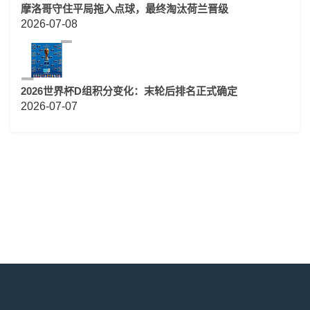
摩洛哥守住平局拖入点球，最终淘汰荷兰晋级
2026-07-08
2026世界杯D组积分变化：末轮后排名正式确定
2026-07-07