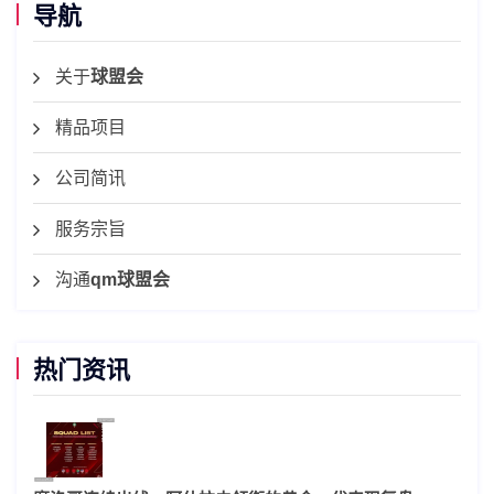
导航
关于
球盟会
精品项目
公司简讯
服务宗旨
沟通
qm球盟会
热门资讯