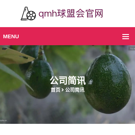
公司简讯
首页
公司简讯