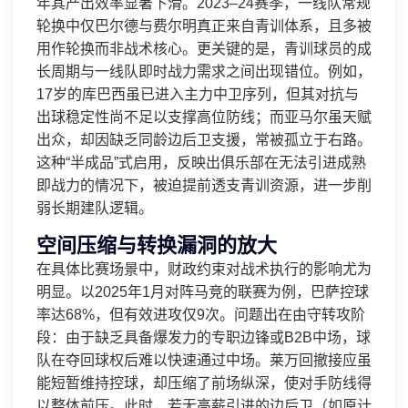
年其产出效率显著下滑。2023–24赛季，一线队常规
轮换中仅巴尔德与费尔明真正来自青训体系，且多被
用作轮换而非战术核心。更关键的是，青训球员的成
长周期与一线队即时战力需求之间出现错位。例如，
17岁的库巴西虽已进入主力中卫序列，但其对抗与
出球稳定性尚不足以支撑高位防线；而亚马尔虽天赋
出众，却因缺乏同龄边后卫支援，常被孤立于右路。
这种“半成品”式启用，反映出俱乐部在无法引进成熟
即战力的情况下，被迫提前透支青训资源，进一步削
弱长期建队逻辑。
空间压缩与转换漏洞的放大
在具体比赛场景中，财政约束对战术执行的影响尤为
明显。以2025年1月对阵马竞的联赛为例，巴萨控球
率达68%，但有效进攻仅9次。问题出在由守转攻阶
段：由于缺乏具备爆发力的专职边锋或B2B中场，球
队在夺回球权后难以快速通过中场。莱万回撤接应虽
能短暂维持控球，却压缩了前场纵深，使对手防线得
以整体前压。此时，若无高薪引进的边后卫（如原计