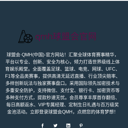
球盟会·QMH(中国)-官方网站！汇聚全球体育赛事精华，
平台以专业、创新、安全为核心，倾力打造世界级线上体
育娱乐殿堂。全面覆盖足球、篮球、电竞、网球、UFC、
F1等全品类赛事，提供高清无延迟直播、行业顶尖赔率、
多样创新玩法与独家赛事盘口。采用国际领先加密技术与
多重安全防护，支持微信、支付宝、银行卡、加密货币等
多种支付方式，提款秒速无忧。会员尊享丰厚首存翻倍、
每日高额返水、VIP专属经理、定制生日礼遇与百万级奖
金池活动。立即登录球盟会QMH，点燃您的体育梦想！