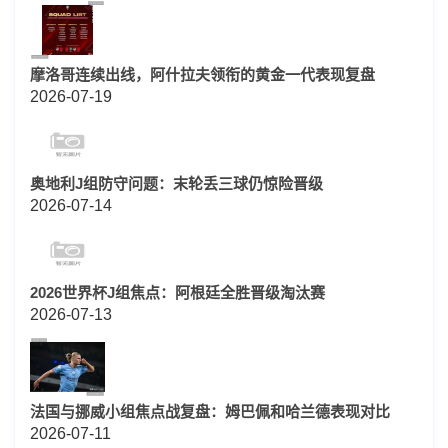
摩洛哥连续出线，阿什拉夫领衔的黄金一代表现复盘
2026-07-19
奥地利J组防守问题：末轮丢三球仍惊险晋级
2026-07-14
2026世界杯J组焦点：阿根廷全胜晋级淘汰赛
2026-07-13
法国与挪威小组焦点战复盘：姆巴佩和哈兰德表现对比
2026-07-11