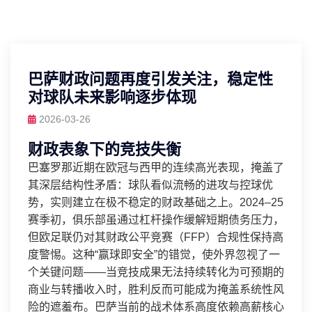
巴萨财政问题再度引发关注，稳定性
对球队未来影响逐步体现
2026-03-26
财政表象下的竞技失衡
巴塞罗那近期在欧冠与西甲的连续高光表现，掩盖了
其深层结构性矛盾：球队看似流畅的进攻与控球优
势，实则建立在极不稳定的财政基础之上。2024–25
赛季初，俱乐部虽通过杠杆操作缓解短期债务压力，
但欧足联仍对其财政公平竞赛（FFP）合规性保持高
度警惕。这种“赢球即安全”的错觉，使外界忽视了一
个关键问题——当竞技成果无法持续转化为可预期的
商业与转播收入时，胜利反而可能成为掩盖系统性风
险的遮羞布。巴萨当前的战术体系高度依赖高薪核心