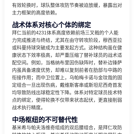
有效轮换时，球队整体攻防节奏被迫放缓，暴露出对
主力框架的高度依赖。
战术体系对核心个体的绑定
拜仁当前的4231体系高度依赖前场三叉戟的个人能
力完成推进与终结，尤其在由守转攻阶段，穆西亚拉
或科曼持球突破成为主要发起方式。这种结构虽在健
康状态下效率极高，却严重压缩了替补球员的战术适
配空间。例如，当格纳布里因伤缺阵时，替补边锋萨
内虽具备速度优势，却难以复刻前者在肋部与中路的
衔接作用；而中卫位置上，乌帕梅卡诺与金玟哉的固
定组合一旦出现伤病，戴维斯客串或斯坦尼西奇首发
均导致防线出球稳定性下降。体系对特定球员技术特
点的绑定，使得轮换不仅带来状态起伏，更直接削弱
战术执行精度。
中场枢纽的不可替代性
基米希与帕夫洛维奇组成的双后腰组合，是拜仁攻防