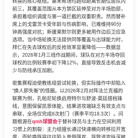
转换的核心枢纽。基米希场均跑动距离长期位居队内
前三，其覆盖范围从本方禁区延伸至对方半场肋部，
承担着组织调度与第一道拦截的双重职责。然而替补
席上的戈雷茨卡受年龄与伤病影响，已难维持90分
钟高强度对抗；新援莱默尔则更多被用作边后卫应急
选项。当中场轮换无法提供同等覆盖与出球能力时，
拜仁在失去球权后的反抢效率显著降低——数据显
示，2026年1月三线作战期间，球队在对方半场夺回
球权的比例较赛季初下降12%，直接导致反击机会减
少与防线承压加剧。
密集赛程迫使教练组尝试轮换，但实际操作中却陷入
“换人即失衡”的怪圈。以2026年2月对阵法兰克福的
联赛为例，孔帕尼轮换启用特尔与舒波-莫廷搭档锋
线，意图保留凯恩体能，结果进攻端缺乏有效支点与
串联，全场仅完成8次射门（赛季平均18.3次）。问
题根源在
qmh球盟会
于替补球员与主力在空间利用
习惯上的割裂：主力组擅长通过快速横向转移拉开宽
度，而轮换阵容往往陷入单侧强攻，导致进攻纵深被