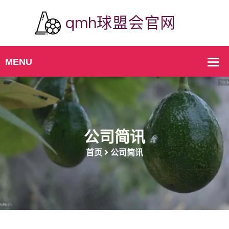
公司简讯
首页
公司简讯