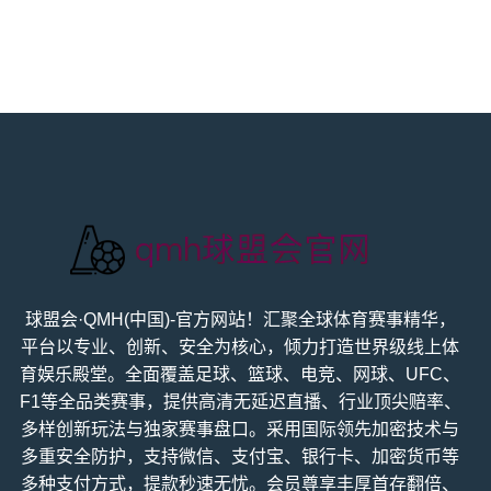
球盟会·QMH(中国)-官方网站！汇聚全球体育赛事精华，
平台以专业、创新、安全为核心，倾力打造世界级线上体
育娱乐殿堂。全面覆盖足球、篮球、电竞、网球、UFC、
F1等全品类赛事，提供高清无延迟直播、行业顶尖赔率、
多样创新玩法与独家赛事盘口。采用国际领先加密技术与
多重安全防护，支持微信、支付宝、银行卡、加密货币等
多种支付方式，提款秒速无忧。会员尊享丰厚首存翻倍、