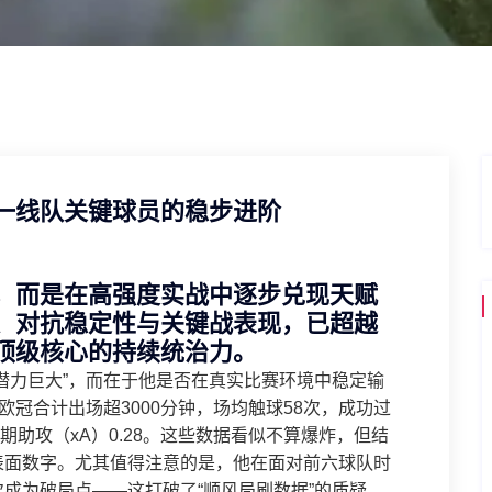
一线队关键球员的稳步进阶
才，而是在高强度实战中逐步兑现天赋
、对抗稳定性与关键战表现，已超越
顶级核心的持续统治力。
潜力巨大”，而在于他是否在真实比赛环境中稳定输
和欧冠合计出场超3000分钟，场均触球58次，成功过
预期助攻（xA）0.28。这些数据看似不算爆炸，但结
表面数字。尤其值得注意的是，他在面对前六球队时
成为破局点——这打破了“顺风局刷数据”的质疑。