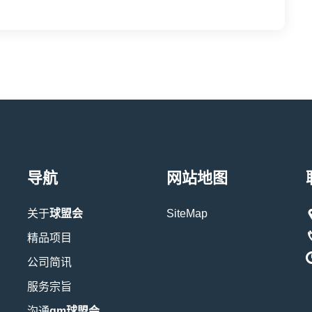
导航
网站地图
关于
球盟会
SiteMap
精品项目
公司简讯
服务宗旨
沟通
qm球盟会