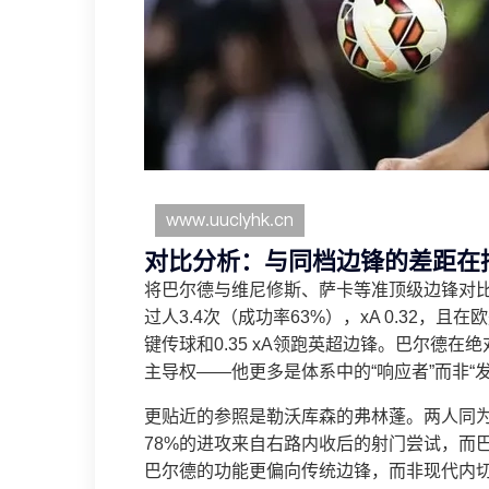
对比分析：与同档边锋的差距在
将巴尔德与维尼修斯、萨卡等准顶级边锋对比，
过人3.4次（成功率63%），xA 0.32，且
键传球和0.35 xA领跑英超边锋。巴尔德
主导权——他更多是体系中的“响应者”而非“发
更贴近的参照是勒沃库森的弗林蓬。两人同为高速
78%的进攻来自右路内收后的射门尝试，而
巴尔德的功能更偏向传统边锋，而非现代内切