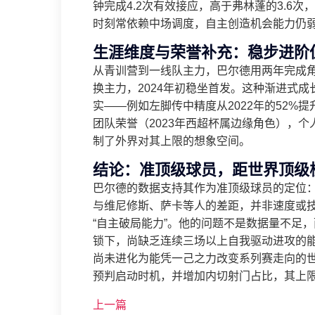
钟完成4.2次有效接应，高于弗林蓬的3.6
时刻常依赖中场调度，自主创造机会能力仍
生涯维度与荣誉补充：稳步进阶
从青训营到一线队主力，巴尔德用两年完成角色
换主力，2024年初稳坐首发。这种渐进式
实——例如左脚传中精度从2022年的52%提
团队荣誉（2023年西超杯属边缘角色），
制了外界对其上限的想象空间。
结论：准顶级球员，距世界顶级
巴尔德的数据支持其作为准顶级球员的定位
与维尼修斯、萨卡等人的差距，并非速度或
“自主破局能力”。他的问题不是数据量不足
锁下，尚缺乏连续三场以上自我驱动进攻的
尚未进化为能凭一己之力改变系列赛走向的
预判启动时机，并增加内切射门占比，其上
上一篇