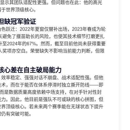
次，显示其团队适配性更强。但问题也在此：他的高光
弱于世界顶级核心。
但缺冠军验证
跃迁：2022年夏窗仅替补出场，2023年春成为轮
成长避免了揠苗助长的风险，也使其技术细节打磨更扎
升至2024年的67%。然而，截至目前他尚未获得重要
个人奖项亦空白。荣誉缺失不影响当前能力判断，但限
核心差在自主破局能力
：效率稳定、强强对话不崩盘、战术适配性强。但他
技术，而在于能否在体系停滞时独立撕开防线——即
，而是数据质量高度依赖中场支持，在对手针对性封
能力。因此，他目前是强队不可或缺的核心拼图，但
世界顶级核心。若未来两个赛季能在无球状态下提升
限仍有突破可能。