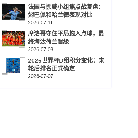
法国与挪威小组焦点战复盘：
姆巴佩和哈兰德表现对比
2026-07-11
摩洛哥守住平局拖入点球，最
终淘汰荷兰晋级
2026-07-08
2026世界杯D组积分变化：末
轮后排名正式确定
2026-07-07