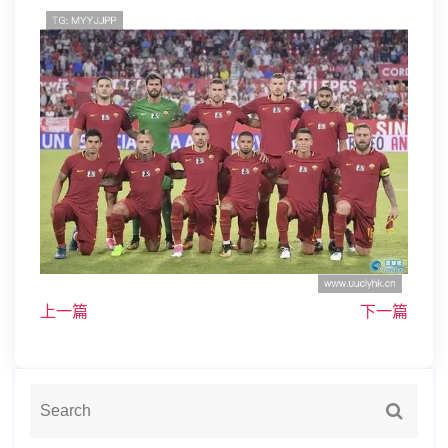
上一篇
下一篇