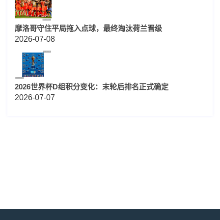
摩洛哥守住平局拖入点球，最终淘汰荷兰晋级
2026-07-08
2026世界杯D组积分变化：末轮后排名正式确定
2026-07-07