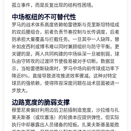
孤立事件，而是反复出现的结构性困境。
中场枢纽的不可替代性
罗马的战术体系高度依赖帕雷德斯与克里斯坦特组成
的双后腰组合，前者负责节奏控制与长传调度，后者
则承担大量覆盖与拦截任务。一旦其中一人缺阵，替
补如皮西利或博韦难以同时兼顾组织与防守平衡。更
关键的是，两人共同构建的中场纵深一旦被削弱，球
队由守转攻的过渡环节便极易被对手切断。数据显
示，当帕雷德斯缺席时，罗马中场向前传球成功率下
降近8%，直接导致进攻推进效率骤减。这种对特定
球员的强依赖，使得阵容深度问题在战术层面被进一
步放大。
边路宽度的脆弱支撑
穆里尼奥偏好利用边后卫前插制造宽度，沙拉维与扎
莱夫斯基（或坎塞洛）的轮换本应提供弹性，但实际
执行中却暴露出人员储备的短板。扎莱夫斯基虽能胜