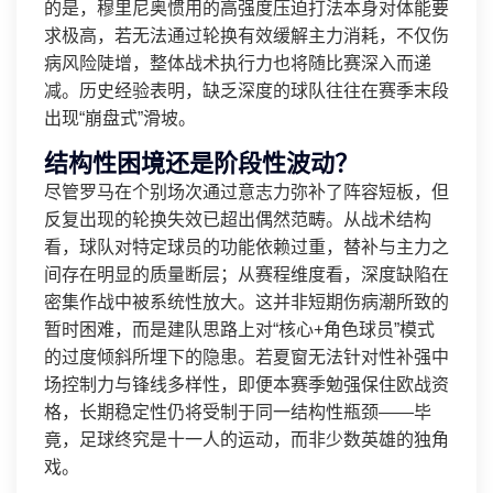
的是，穆里尼奥惯用的高强度压迫打法本身对体能要
求极高，若无法通过轮换有效缓解主力消耗，不仅伤
病风险陡增，整体战术执行力也将随比赛深入而递
减。历史经验表明，缺乏深度的球队往往在赛季末段
出现“崩盘式”滑坡。
结构性困境还是阶段性波动？
尽管罗马在个别场次通过意志力弥补了阵容短板，但
反复出现的轮换失效已超出偶然范畴。从战术结构
看，球队对特定球员的功能依赖过重，替补与主力之
间存在明显的质量断层；从赛程维度看，深度缺陷在
密集作战中被系统性放大。这并非短期伤病潮所致的
暂时困难，而是建队思路上对“核心+角色球员”模式
的过度倾斜所埋下的隐患。若夏窗无法针对性补强中
场控制力与锋线多样性，即便本赛季勉强保住欧战资
格，长期稳定性仍将受制于同一结构性瓶颈——毕
竟，足球终究是十一人的运动，而非少数英雄的独角
戏。