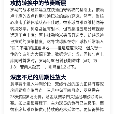
攻防转换中的节奏断层
罗马的战术逻辑建立在快速由守转攻的基础上，依赖
卢卡库的支点作用与迪巴拉的纵向穿透。然而，当核
心攻击手轮休或状态不佳时，替补球员难以维持同等
转换效率。贝洛蒂虽有射术，但背身接应与分球视野
远逊于卢卡库；阿卜杜勒哈米德虽具速度，却缺乏迪
巴拉式的决策精度。这导致球队在夺回球权后常陷入
“快而不准”的尴尬境地——推进速度未减，但关键一
传的创造能力大幅下滑。数据佐证：当迪巴拉与卢卡
库同时首发时，罗马每90分钟预期进球（xG）为
1.8；若两人缺其一，则降至1.2以下。
深度不足的周期性放大
意甲赛季进入冲刺阶段，双线作战的压力正将阵容深
度问题推向临界点。三月中旬至四月底，罗马需在
28天内踢6场比赛，涵盖联赛争四关键战与欧联淘汰
赛。如此密集赛程下，主力球员的负荷已达极限，而
替补席却难以提供可持续的战术延续性。更值得警惕