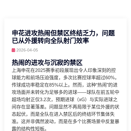
申花进攻热闹但禁区终结乏力，问题
已从外援转向全队射门效率
2026-04-05
热闹的进攻与沉寂的禁区
上海申花在2025赛季初段展现出令人印象深刻的控
球能力和前场压迫强度，多次比赛控球率超过60%，
传球成功率稳定在85%以上。然而，这种“热闹”的进
攻场面并未转化为足够多的进球——球队在前五轮中
超场均射正仅3.2次，预期进球（xG）与实际进球之
间存在显著落差。问题显然不再局限于某位外援的状
态起伏，而是全队在进入禁区后的终结环节集体失
准。这并非偶然波动，而是在多个比赛场景中反复暴
露的结构性短板。