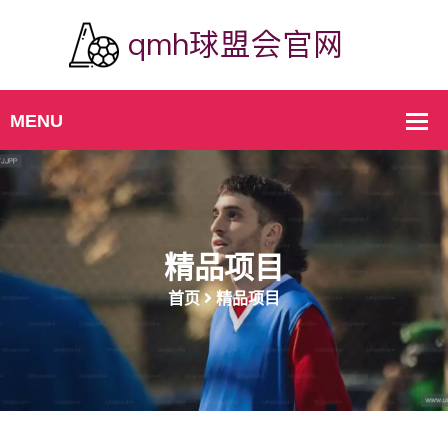
精品项目
首页
精品项目