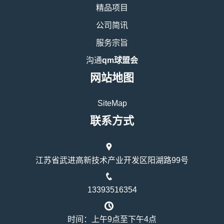
精品项目
公司简讯
服务宗旨
沟通
qm球盟会
网站地图
SiteMap
联系方式
江苏省武进高新技术产业开发区阳湖路99号
13393516354
时间：上午9点至下午4点